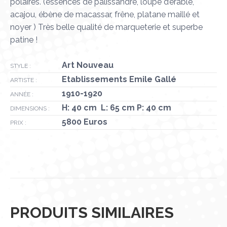
polaires. (essences de palissandre, loupe d’érable,
acajou, ébène de macassar, frêne, platane maillé et
noyer ) Très belle qualité de marqueterie et superbe
patine !
Art Nouveau
STYLE :
Etablissements Emile Gallé
ARTISTE :
1910-1920
ANNÉE :
H: 40 cm L: 65 cm P: 40 cm
DIMENSIONS :
5800 Euros
PRIX :
PRODUITS SIMILAIRES