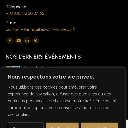
Téléphone :
+33 (0)3 83 30 37 65
E-mail :
contact@antiquites-art-nouveau.fr
Trouvez nous sur :
La
La
La
La
page
page
page
page
NOS DERNIERS ÉVÉNEMENTS
Facebook
YouTube
LinkedIn
Pinterest
s'ouvre
s'ouvre
s'ouvre
s'ouvre
Foire de Chatou
dans
dans
dans
dans
6 mars 2026
Nous respectons votre vie privée.
une
une
une
une
Nous utilisons des cookies pour améliorer votre
nouvelle
nouvelle
nouvelle
nouvelle
expérience de navigation, diffuser des publicités ou des
fenêtre
fenêtre
fenêtre
fenêtre
contenus personnalisés et analyser notre trafic. En cliquant
sur « Tout accepter », vous consentez à notre utilisation
des cookies.
© Copyright Antiquités Art Nouveau 2026 - Designed by NSW