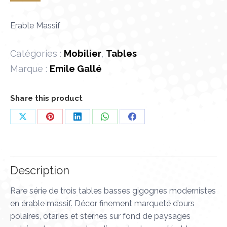
Erable Massif
Catégories :
Mobilier
,
Tables
Marque :
Emile Gallé
Share this product
Partager
Partager
Partager
Partager
Partager
sur
sur
sur
sur
sur
X
Pinterest
LinkedIn
WhatsApp
Facebook
Description
Rare série de trois tables basses gigognes modernistes
en érable massif. Décor finement marqueté d’ours
polaires, otaries et sternes sur fond de paysages