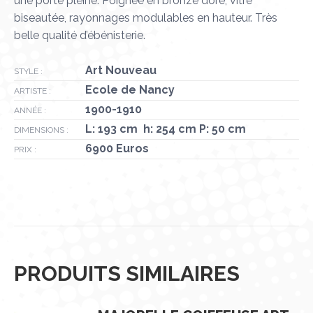
une porte pleine. Poignée en bronze doré, vitre
biseautée, rayonnages modulables en hauteur. Très
belle qualité d’ébénisterie.
Art Nouveau
STYLE :
Ecole de Nancy
ARTISTE :
1900-1910
ANNÉE :
L: 193 cm h: 254 cm P: 50 cm
DIMENSIONS :
6900 Euros
PRIX :
PRODUITS SIMILAIRES