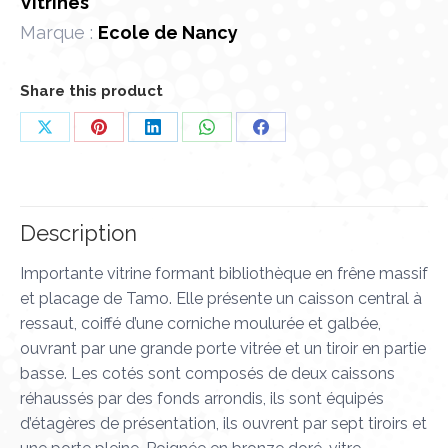
Vitrines
Marque :
Ecole de Nancy
Share this product
Partager
Partager
Partager
Partager
Partager
sur
sur
sur
sur
sur
X
Pinterest
LinkedIn
WhatsApp
Facebook
Description
Importante vitrine formant bibliothèque en frêne massif
et placage de Tamo. Elle présente un caisson central à
ressaut, coiffé d’une corniche moulurée et galbée,
ouvrant par une grande porte vitrée et un tiroir en partie
basse. Les cotés sont composés de deux caissons
réhaussés par des fonds arrondis, ils sont équipés
d’étagères de présentation, ils ouvrent par sept tiroirs et