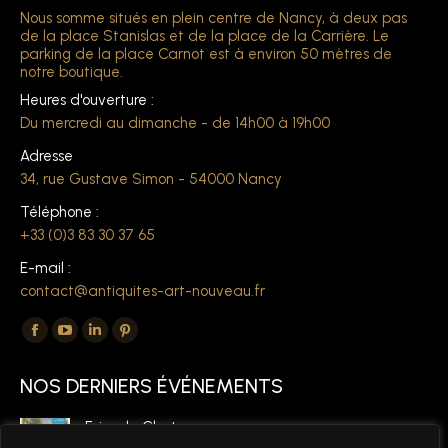
Nous somme situés en plein centre de Nancy, à deux pas
de la place Stanislas et de la place de la Carrière. Le
parking de la place Carnot est à environ 50 mètres de
notre boutique.
Heures d'ouverture :
Du mercredi au dimanche - de 14h00 à 19h00
Adresse
34, rue Gustave Simon - 54000 Nancy
Téléphone :
+33 (0)3 83 30 37 65
E-mail :
contact@antiquites-art-nouveau.fr
Trouvez nous sur :
La
La
La
La
page
page
page
page
NOS DERNIERS ÉVÉNEMENTS
Facebook
YouTube
LinkedIn
Pinterest
s'ouvre
s'ouvre
s'ouvre
s'ouvre
Foire de Chatou
dans
dans
dans
dans