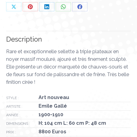
Partager
Partager
Partager
Partager
Partager
sur
sur
sur
sur
sur
X
Pinterest
LinkedIn
WhatsApp
Facebook
Description
Rare et exceptionnelle sellette à triple plateaux en
noyer massif mouluré, ajouré et très finement sculpté.
Elle présente un décor marqueté de chauves-souris et
de fleurs sur fond de palissandre et de frêne. Très belle
finition cirée !
Art nouveau
STYLE :
Emile Gallé
ARTISTE :
1900-1910
ANNÉE :
H: 104 cm L: 60 cm P: 48 cm
DIMENSIONS :
8800 Euros
PRIX :