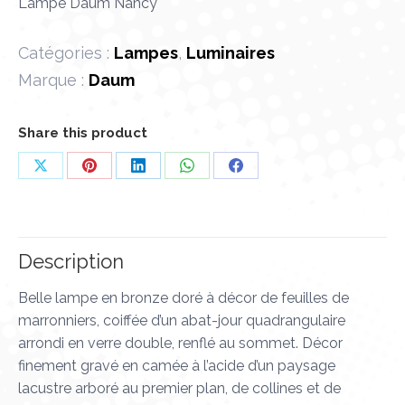
Lampe Daum Nancy
Catégories :
Lampes
,
Luminaires
Marque :
Daum
Share this product
Partager
Partager
Partager
Partager
Partager
sur
sur
sur
sur
sur
X
Pinterest
LinkedIn
WhatsApp
Facebook
Description
Belle lampe en bronze doré à décor de feuilles de
marronniers, coiffée d’un abat-jour quadrangulaire
arrondi en verre double, renflé au sommet. Décor
finement gravé en camée à l’acide d’un paysage
lacustre arboré au premier plan, de collines et de