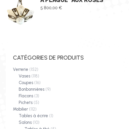
À PLAQUE "AUX ROSES"
5 800,00
€
CATÉGORIES DE PRODUITS
Verrerie
(152)
Vases
(118)
Coupes
(16)
Bonbonnières
(9)
Flacons
(3)
Pichets
(5)
Mobilier
(112)
Tables à écrire
(1)
Salons
(10)
Tables à thé
(5)