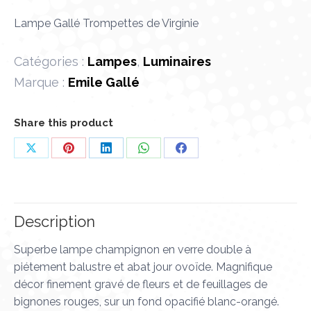
Lampe Gallé Trompettes de Virginie
Catégories :
Lampes
,
Luminaires
Marque :
Emile Gallé
Share this product
Partager
Partager
Partager
Partager
Partager
sur
sur
sur
sur
sur
X
Pinterest
LinkedIn
WhatsApp
Facebook
Description
Superbe lampe champignon en verre double à
piétement balustre et abat jour ovoïde. Magnifique
décor finement gravé de fleurs et de feuillages de
bignones rouges, sur un fond opacifié blanc-orangé.