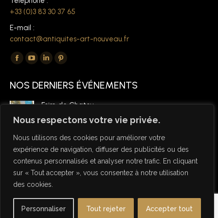
Téléphone :
+33 (0)3 83 30 37 65
E-mail :
contact@antiquites-art-nouveau.fr
Trouvez nous sur :
La
La
La
La
page
page
page
page
NOS DERNIERS ÉVÉNEMENTS
Facebook
YouTube
LinkedIn
Pinterest
s'ouvre
s'ouvre
s'ouvre
s'ouvre
Foire de Chatou
dans
dans
dans
dans
6 mars 2026
Nous respectons votre vie privée.
une
une
une
une
Nous utilisons des cookies pour améliorer votre
nouvelle
nouvelle
nouvelle
nouvelle
expérience de navigation, diffuser des publicités ou des
fenêtre
fenêtre
fenêtre
fenêtre
contenus personnalisés et analyser notre trafic. En cliquant
sur « Tout accepter », vous consentez à notre utilisation
des cookies.
© Copyright Antiquités Art Nouveau 2026 - Designed by NSW
Personnaliser
Tout rejeter
Accepter tout
Studio