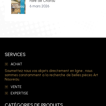
Foire de Chatou
6 mars 2026
SERVICES
ACHAT
Soumettez nous vos objets directement en ligne , nous
sommes constamment a la recherche de belles pièces Art
Nouveau.
VENTE
EXPERTISE
CATÉGORIES DE PRODUITS