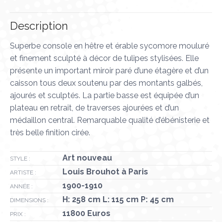
X
Pinterest
LinkedIn
WhatsApp
Facebook
Description
Superbe console en hêtre et érable sycomore mouluré
et finement sculpté à décor de tulipes stylisées. Elle
présente un important miroir paré d’une étagère et d’un
caisson tous deux soutenu par des montants galbés,
ajourés et sculptés. La partie basse est équipée d’un
plateau en retrait, de traverses ajourées et d’un
médaillon central. Remarquable qualité d’ébénisterie et
très belle finition cirée.
Art nouveau
STYLE :
Louis Brouhot à Paris
ARTISTE :
1900-1910
ANNÉE :
H: 258 cm L: 115 cm P: 45 cm
DIMENSIONS :
11800 Euros
PRIX :