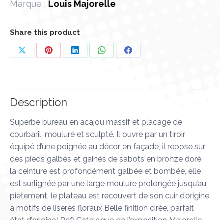
Marque :
Louis Majorelle
Share this product
Partager
Partager
Partager
Partager
Partager
sur
sur
sur
sur
sur
X
Pinterest
LinkedIn
WhatsApp
Facebook
Description
Superbe bureau en acajou massif et placage de
courbaril, mouluré et sculpté. Il ouvre par un tiroir
équipé d’une poignée au décor en façade, il repose sur
des pieds galbés et gainés de sabots en bronze doré,
la ceinture est profondément galbée et bombée, elle
est surlignée par une large moulure prolongée jusqu’au
piétement, le plateau est recouvert de son cuir d’origine
à motifs de liserés floraux Belle finition cirée, parfait