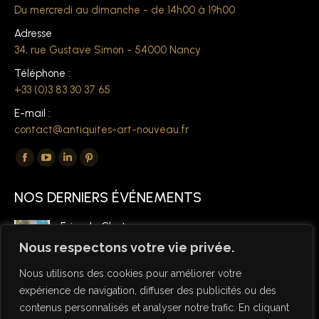
Du mercredi au dimanche - de 14h00 à 19h00
Adresse
34, rue Gustave Simon - 54000 Nancy
Téléphone :
+33 (0)3 83 30 37 65
E-mail :
contact@antiquites-art-nouveau.fr
Trouvez nous sur :
La
La
La
La
page
page
page
page
NOS DERNIERS ÉVÉNEMENTS
Facebook
YouTube
LinkedIn
Pinterest
s'ouvre
s'ouvre
s'ouvre
s'ouvre
Foire de Chatou
dans
dans
dans
dans
6 mars 2026
Nous respectons votre vie privée.
une
une
une
une
Nous utilisons des cookies pour améliorer votre
nouvelle
nouvelle
nouvelle
nouvelle
expérience de navigation, diffuser des publicités ou des
fenêtre
fenêtre
fenêtre
fenêtre
contenus personnalisés et analyser notre trafic. En cliquant