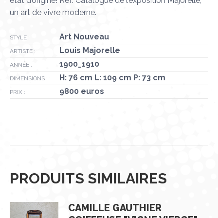
état d’origine! Réf: Catalogue de l’exposition Majorelle,
un art de vivre moderne.
Art Nouveau
STYLE :
Louis Majorelle
ARTISTE :
1900_1910
ANNÉE :
H: 76 cm L: 109 cm P: 73 cm
DIMENSIONS :
9800 euros
PRIX :
PRODUITS SIMILAIRES
CAMILLE GAUTHIER