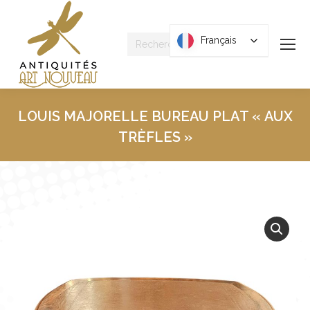
Recherche
Français
Français
:
LOUIS MAJORELLE BUREAU PLAT « AUX
TRÈFLES »
Vous êtes ici :