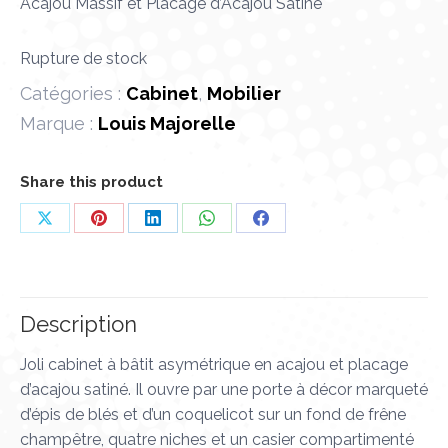
Acajou Massif et Placage d’Acajou Satiné
Rupture de stock
Catégories :
Cabinet
,
Mobilier
Marque :
Louis Majorelle
Share this product
Partager
Partager
Partager
Partager
Partager
sur
sur
sur
sur
sur
X
Pinterest
LinkedIn
WhatsApp
Facebook
Description
Joli cabinet à bâtit asymétrique en acajou et placage
d’acajou satiné. Il ouvre par une porte à décor marqueté
d’épis de blés et d’un coquelicot sur un fond de frêne
champêtre, quatre niches et un casier compartimenté