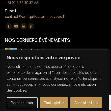
+33 (0)3 83 30 37 65
E-mail :
contact@antiquites-art-nouveau.fr
Trouvez nous sur :
La
La
La
La
page
page
page
page
NOS DERNIERS ÉVÉNEMENTS
Facebook
YouTube
LinkedIn
Pinterest
s'ouvre
s'ouvre
s'ouvre
s'ouvre
Foire de Chatou
dans
dans
dans
dans
6 mars 2026
Nous respectons votre vie privée.
une
une
une
une
Nous utilisons des cookies pour améliorer votre
nouvelle
nouvelle
nouvelle
nouvelle
expérience de navigation, diffuser des publicités ou des
fenêtre
fenêtre
fenêtre
fenêtre
contenus personnalisés et analyser notre trafic. En cliquant
sur « Tout accepter », vous consentez à notre utilisation
des cookies.
© Copyright Antiquités Art Nouveau 2026 - Designed by NSW
Personnaliser
Tout rejeter
Accepter tout
Studio
Useful links