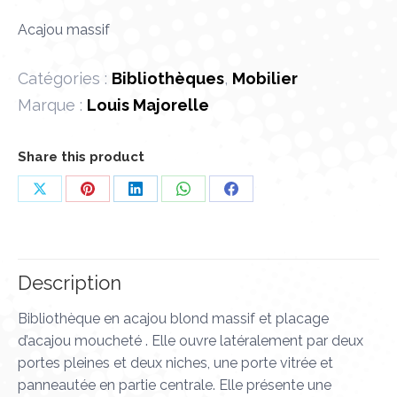
Acajou massif
Catégories :
Bibliothèques
,
Mobilier
Marque :
Louis Majorelle
Share this product
Partager
Partager
Partager
Partager
Partager
sur
sur
sur
sur
sur
X
Pinterest
LinkedIn
WhatsApp
Facebook
Description
Bibliothèque en acajou blond massif et placage
d’acajou moucheté . Elle ouvre latéralement par deux
portes pleines et deux niches, une porte vitrée et
panneautée en partie centrale. Elle présente une