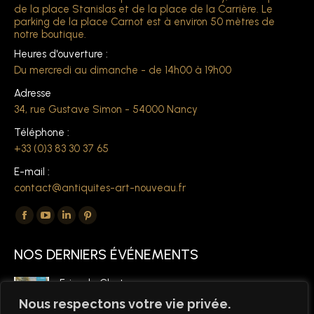
de la place Stanislas et de la place de la Carrière. Le
parking de la place Carnot est à environ 50 mètres de
notre boutique.
Heures d'ouverture :
Du mercredi au dimanche - de 14h00 à 19h00
Adresse
34, rue Gustave Simon - 54000 Nancy
Téléphone :
+33 (0)3 83 30 37 65
E-mail :
contact@antiquites-art-nouveau.fr
Trouvez nous sur :
La
La
La
La
page
page
page
page
NOS DERNIERS ÉVÉNEMENTS
Facebook
YouTube
LinkedIn
Pinterest
s'ouvre
s'ouvre
s'ouvre
s'ouvre
Foire de Chatou
dans
dans
dans
dans
6 mars 2026
Nous respectons votre vie privée.