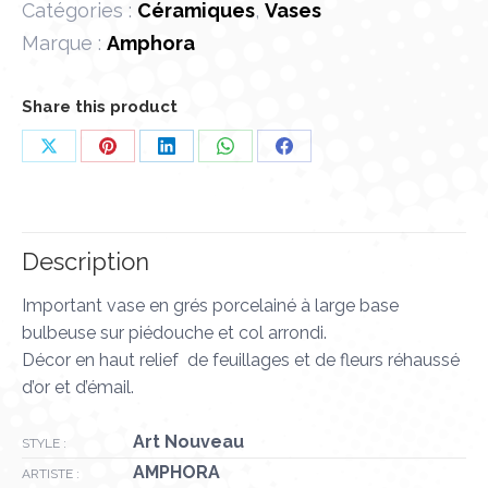
Catégories :
Céramiques
,
Vases
Marque :
Amphora
Share this product
Partager
Partager
Partager
Partager
Partager
sur
sur
sur
sur
sur
X
Pinterest
LinkedIn
WhatsApp
Facebook
Description
Important vase en grés porcelainé à large base
bulbeuse sur piédouche et col arrondi.
Décor en haut relief de feuillages et de fleurs réhaussé
d’or et d’émail.
Art Nouveau
STYLE :
AMPHORA
ARTISTE :