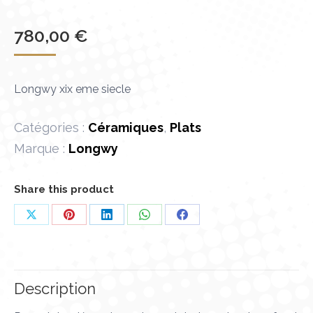
780,00
€
Longwy xix eme siecle
Catégories :
Céramiques
,
Plats
Marque :
Longwy
Share this product
Partager
Partager
Partager
Partager
Partager
sur
sur
sur
sur
sur
X
Pinterest
LinkedIn
WhatsApp
Facebook
Description