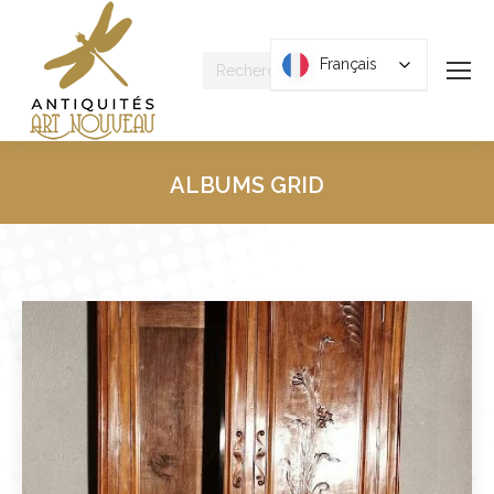
Recherche
Français
Français
:
ALBUMS GRID
Vous êtes ici :