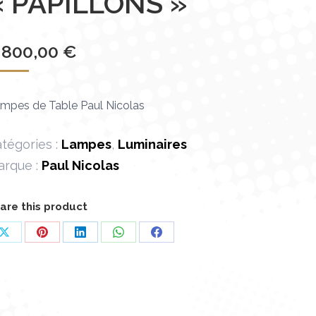
« PAPILLONS »
 800,00
€
mpes de Table Paul Nicolas
tégories :
Lampes
,
Luminaires
arque :
Paul Nicolas
are this product
Partager
Partager
Partager
Partager
Partager
sur
sur
sur
sur
sur
X
Pinterest
LinkedIn
WhatsApp
Facebook