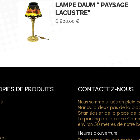
LAMPE DAUM " PAYSAGE
LACUSTRE"
6 800,00
€
RIES DE PRODUITS
CONTACTEZ-NOUS
s
Nous somme situés en plein c
Nancy, à deux pas de la pla
Stanislas et de la place de l
Le parking de la place Carno
environ 50 mètres de notre b
Heures d'ouverture :
ers