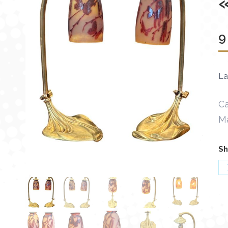
9
La
Ca
M
Sh