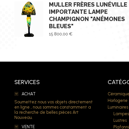
MULLER FRÈRES LUNÉVILLE
IMPORTANTE LAMPE
CHAMPIGNON "ANÉMONES
BLEUES"
15 800,00
€
SERVICES
CATÉGO
ACHAT
Céramique
Horlogerie
Soumettez nous vos objets directement
en ligne , nous sommes constamment a
Luminaires
la recherche de belles pièces Art
Lampes
Nouveau.
Lustres
VENTE
Plafonni