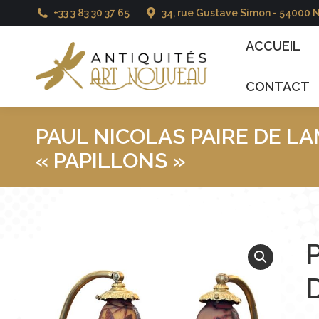
+33 3 83 30 37 65
34, rue Gustave Simon - 54000 
ACCUEIL
CATALO
ACCUEIL
CONTACT
PAUL NICOLAS PAIRE DE L
« PAPILLONS »