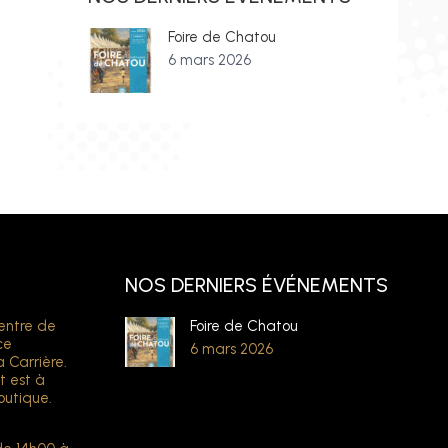
Foire de Chatou
6 mars 2026
NOS DERNIERS ÉVÉNEMENTS
entre de
Foire de Chatou
ce
6 mars 2026
a Carrière.
t est à
outique.