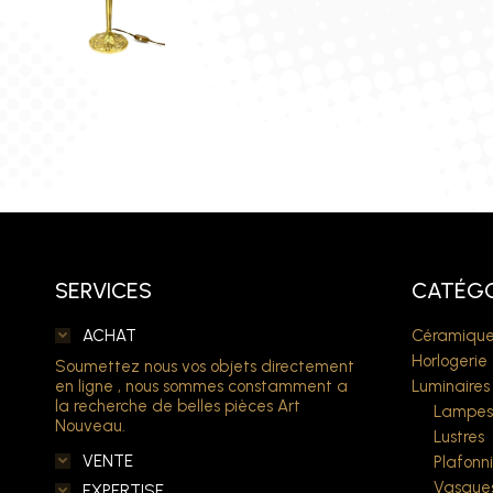
SERVICES
CATÉGO
ACHAT
Céramique
Horlogerie
Soumettez nous vos objets directement
en ligne , nous sommes constamment a
Luminaires
la recherche de belles pièces Art
Lampes
Nouveau.
Lustres
VENTE
Plafonni
Vasque
EXPERTISE