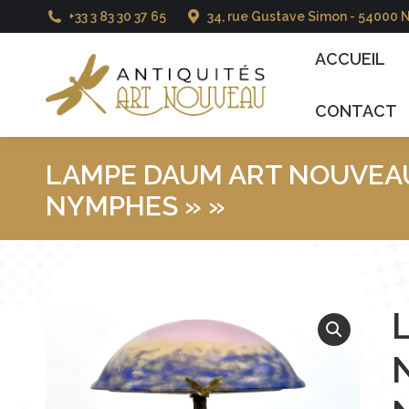
+33 3 83 30 37 65
34, rue Gustave Simon - 54000 
ACCUEIL
CATALO
ACCUEIL
CONTACT
LAMPE DAUM ART NOUVEAU
NYMPHES » »