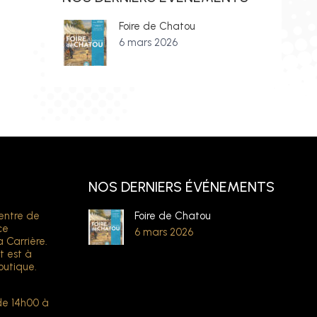
Foire de Chatou
6 mars 2026
NOS DERNIERS ÉVÉNEMENTS
entre de
Foire de Chatou
ce
6 mars 2026
a Carrière.
t est à
outique.
de 14h00 à