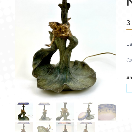
3
La
Ca
Sh