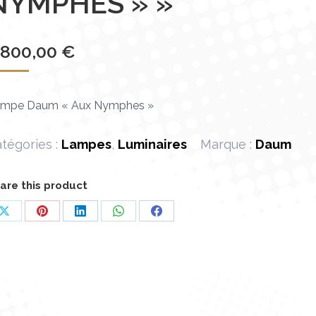
NYMPHES » »
 800,00
€
mpe Daum « Aux Nymphes »
tégories :
Lampes
,
Luminaires
Marque :
Daum
are this product
Partager
Partager
Partager
Partager
Partager
sur
sur
sur
sur
sur
X
Pinterest
LinkedIn
WhatsApp
Facebook