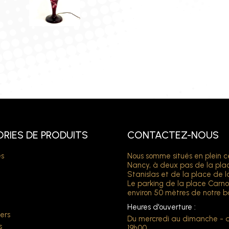
RIES DE PRODUITS
CONTACTEZ-NOUS
s
Nous somme situés en plein c
Nancy, à deux pas de la pla
Stanislas et de la place de l
Le parking de la place Carno
environ 50 mètres de notre b
Heures d'ouverture :
ers
Du mercredi au dimanche - 
s
19h00