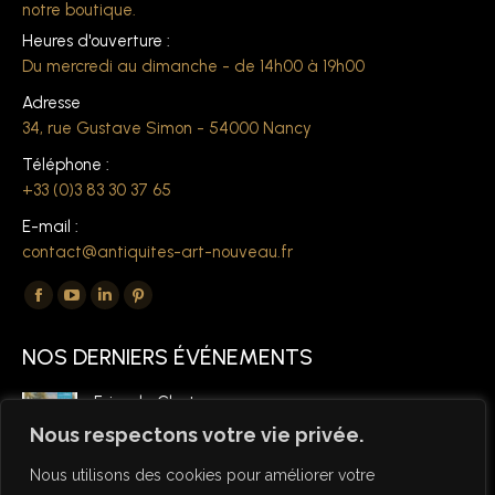
notre boutique.
Heures d'ouverture :
Du mercredi au dimanche - de 14h00 à 19h00
Adresse
34, rue Gustave Simon - 54000 Nancy
Téléphone :
+33 (0)3 83 30 37 65
E-mail :
contact@antiquites-art-nouveau.fr
Trouvez nous sur :
La
La
La
La
page
page
page
page
NOS DERNIERS ÉVÉNEMENTS
Facebook
YouTube
LinkedIn
Pinterest
s'ouvre
s'ouvre
s'ouvre
s'ouvre
Foire de Chatou
dans
dans
dans
dans
6 mars 2026
Nous respectons votre vie privée.
une
une
une
une
Nous utilisons des cookies pour améliorer votre
nouvelle
nouvelle
nouvelle
nouvelle