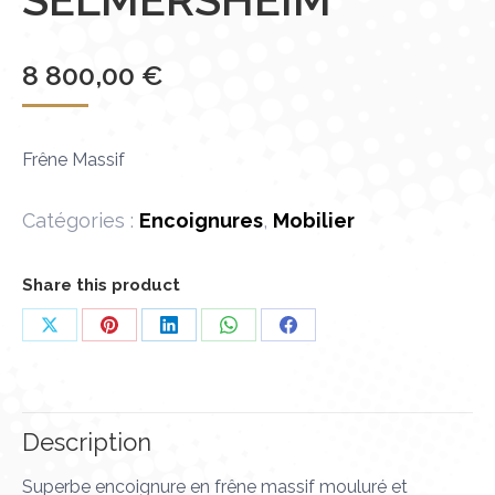
8 800,00
€
Frêne Massif
Catégories :
Encoignures
,
Mobilier
Share this product
Partager
Partager
Partager
Partager
Partager
sur
sur
sur
sur
sur
X
Pinterest
LinkedIn
WhatsApp
Facebook
Description
Superbe encoignure en frêne massif mouluré et