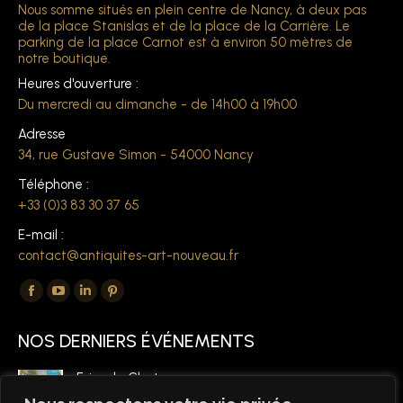
Nous somme situés en plein centre de Nancy, à deux pas
de la place Stanislas et de la place de la Carrière. Le
parking de la place Carnot est à environ 50 mètres de
notre boutique.
Heures d'ouverture :
Du mercredi au dimanche - de 14h00 à 19h00
Adresse
34, rue Gustave Simon - 54000 Nancy
Téléphone :
+33 (0)3 83 30 37 65
E-mail :
contact@antiquites-art-nouveau.fr
Trouvez nous sur :
La
La
La
La
page
page
page
page
NOS DERNIERS ÉVÉNEMENTS
Facebook
YouTube
LinkedIn
Pinterest
s'ouvre
s'ouvre
s'ouvre
s'ouvre
Foire de Chatou
dans
dans
dans
dans
6 mars 2026