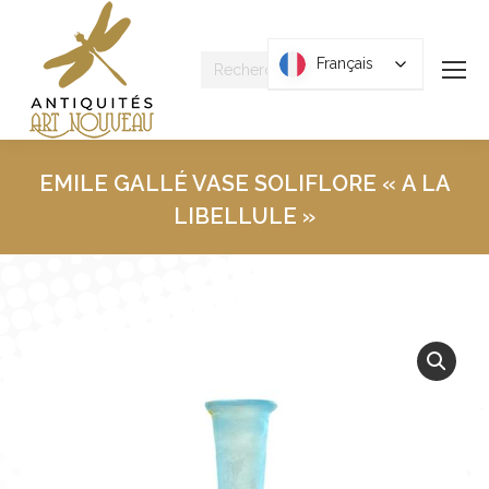
Recherche
Français
Français
:
EMILE GALLÉ VASE SOLIFLORE « A LA
LIBELLULE »
Vous êtes ici :