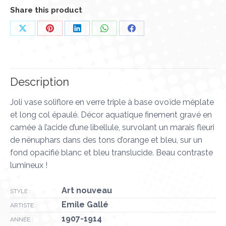
Share this product
Partager
Partager
Partager
Partager
Partager
sur
sur
sur
sur
sur
X
Pinterest
LinkedIn
WhatsApp
Facebook
Description
Joli vase soliflore en verre triple à base ovoïde méplate
et long col épaulé. Décor aquatique finement gravé en
camée à l’acide d’une libellule, survolant un marais fleuri
de nénuphars dans des tons d’orange et bleu, sur un
fond opacifié blanc et bleu translucide. Beau contraste
lumineux !
Art nouveau
STYLE :
Emile Gallé
ARTISTE :
1907-1914
ANNÉE :