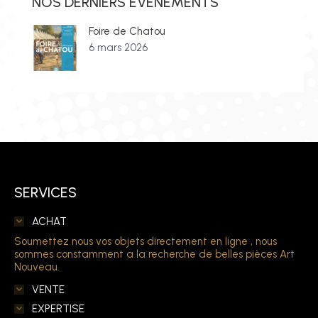
NOS DERNIERS ÉVÉNEMENTS
Foire de Chatou
6 mars 2026
SERVICES
ACHAT
Soumettez nous vos objets directement en ligne , nous
sommes constamment a la recherche de belles pièces Art
Nouveau.
VENTE
EXPERTISE