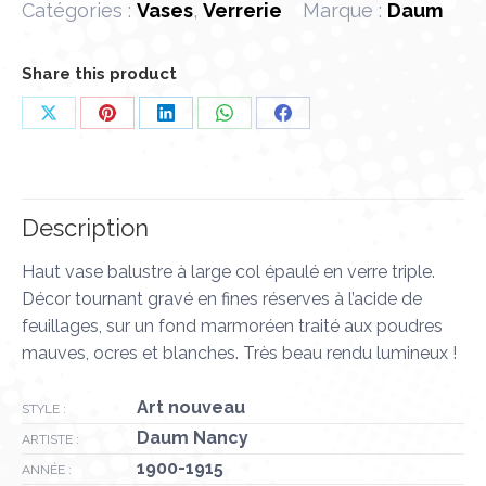
Catégories :
Vases
,
Verrerie
Marque :
Daum
Share this product
Partager
Partager
Partager
Partager
Partager
sur
sur
sur
sur
sur
X
Pinterest
LinkedIn
WhatsApp
Facebook
Description
Haut vase balustre à large col épaulé en verre triple.
Décor tournant gravé en fines réserves à l’acide de
feuillages, sur un fond marmoréen traité aux poudres
mauves, ocres et blanches. Très beau rendu lumineux !
Art nouveau
STYLE :
Daum Nancy
ARTISTE :
1900-1915
ANNÉE :