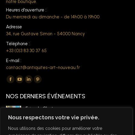
notre boutique.
Heures d'ouverture :
Du mercredi au dimanche - de 14h00 à 19h00
Adresse
34, rue Gustave Simon - 54000 Nancy
Téléphone :
+33 (0)3 83 30 37 65
E-mail :
contact@antiquites-art-nouveau.fr
Trouvez nous sur :
La
La
La
La
page
page
page
page
NOS DERNIERS ÉVÉNEMENTS
Facebook
YouTube
LinkedIn
Pinterest
s'ouvre
s'ouvre
s'ouvre
s'ouvre
Foire de Chatou
dans
dans
dans
dans
6 mars 2026
Nous respectons votre vie privée.
une
une
une
une
Nous utilisons des cookies pour améliorer votre
nouvelle
nouvelle
nouvelle
nouvelle