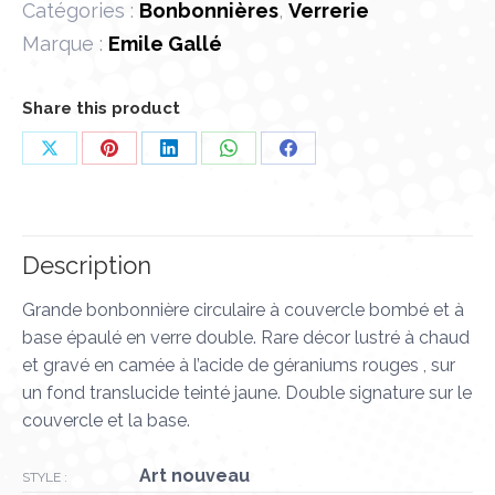
Catégories :
Bonbonnières
,
Verrerie
Marque :
Emile Gallé
Share this product
Partager
Partager
Partager
Partager
Partager
sur
sur
sur
sur
sur
X
Pinterest
LinkedIn
WhatsApp
Facebook
Description
Grande bonbonnière circulaire à couvercle bombé et à
base épaulé en verre double. Rare décor lustré à chaud
et gravé en camée à l’acide de géraniums rouges , sur
un fond translucide teinté jaune. Double signature sur le
couvercle et la base.
Art nouveau
STYLE :