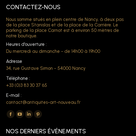
CONTACTEZ-NOUS
Nous somme situés en plein centre de Nancy, à deux pas
de la place Stanislas et de la place de la Carrière. Le
parking de la place Carnot est à environ 50 mètres de
notre boutique.
Heures d'ouverture :
Du mercredi au dimanche - de 14h00 à 19h00
Adresse
34, rue Gustave Simon - 54000 Nancy
Téléphone :
+33 (0)3 83 30 37 65
E-mail :
contact@antiquites-art-nouveau.fr
Trouvez nous sur :
La
La
La
La
page
page
page
page
NOS DERNIERS ÉVÉNEMENTS
Facebook
YouTube
LinkedIn
Pinterest