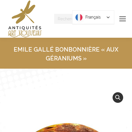
Recherche
Français
Français
:
EMILE GALLÉ BONBONNIÈRE « AUX
GÉRANIUMS »
Vous êtes ici :