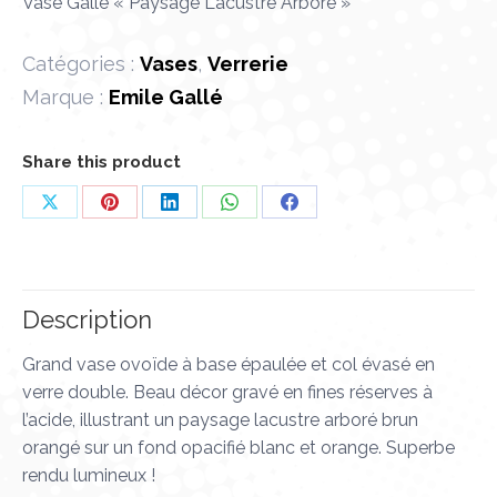
Vase Gallé « Paysage Lacustre Arboré »
Catégories :
Vases
,
Verrerie
Marque :
Emile Gallé
Share this product
Partager
Partager
Partager
Partager
Partager
sur
sur
sur
sur
sur
X
Pinterest
LinkedIn
WhatsApp
Facebook
Description
Grand vase ovoïde à base épaulée et col évasé en
verre double. Beau décor gravé en fines réserves à
l’acide, illustrant un paysage lacustre arboré brun
orangé sur un fond opacifié blanc et orange. Superbe
rendu lumineux !