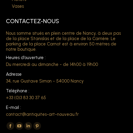
Vases
CONTACTEZ-NOUS
Nous somme situés en plein centre de Nancy, à deux pas
de la place Stanislas et de la place de la Carrière. Le
parking de la place Carnot est à environ 50 mètres de
notre boutique.
Heures d'ouverture :
Du mercredi au dimanche - de 14h00 à 19h00
Adresse
34, rue Gustave Simon - 54000 Nancy
Téléphone :
+33 (0)3 83 30 37 65
E-mail :
contact@antiquites-art-nouveau.fr
Trouvez nous sur :
La
La
La
La