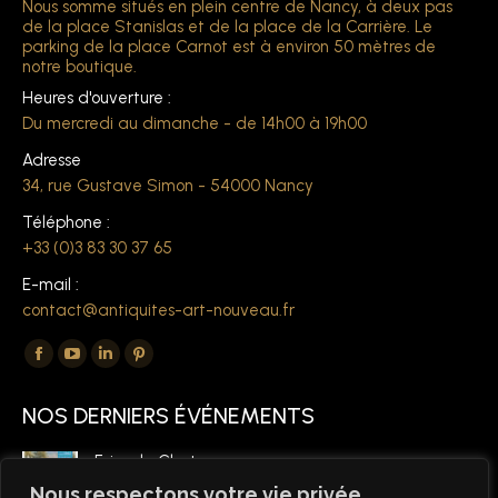
Nous somme situés en plein centre de Nancy, à deux pas
de la place Stanislas et de la place de la Carrière. Le
parking de la place Carnot est à environ 50 mètres de
notre boutique.
Heures d'ouverture :
Du mercredi au dimanche - de 14h00 à 19h00
Adresse
34, rue Gustave Simon - 54000 Nancy
Téléphone :
+33 (0)3 83 30 37 65
E-mail :
contact@antiquites-art-nouveau.fr
Trouvez nous sur :
La
La
La
La
page
page
page
page
NOS DERNIERS ÉVÉNEMENTS
Facebook
YouTube
LinkedIn
Pinterest
s'ouvre
s'ouvre
s'ouvre
s'ouvre
Foire de Chatou
dans
dans
dans
dans
6 mars 2026
Nous respectons votre vie privée.