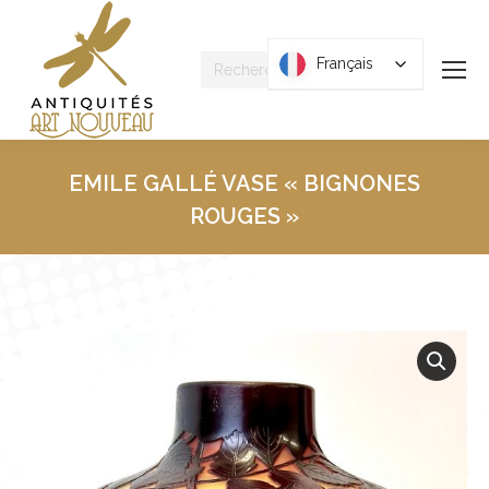
Recherche
Français
Français
:
EMILE GALLÉ VASE « BIGNONES
ROUGES »
Vous êtes ici :