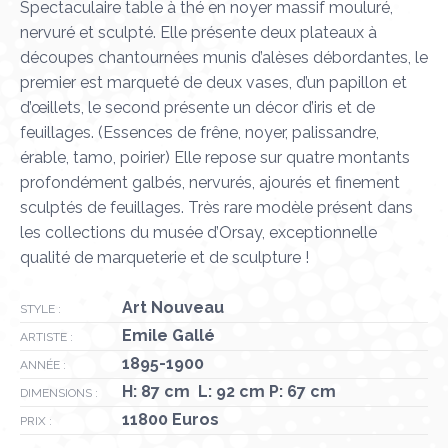
Spectaculaire table à thé en noyer massif mouluré,
nervuré et sculpté. Elle présente deux plateaux à
découpes chantournées munis d’alèses débordantes, le
premier est marqueté de deux vases, d’un papillon et
d’œillets, le second présente un décor d’iris et de
feuillages. (Essences de frêne, noyer, palissandre,
érable, tamo, poirier) Elle repose sur quatre montants
profondément galbés, nervurés, ajourés et finement
sculptés de feuillages. Très rare modèle présent dans
les collections du musée d’Orsay, exceptionnelle
qualité de marqueterie et de sculpture !
Art Nouveau
STYLE :
Emile Gallé
ARTISTE :
1895-1900
ANNÉE :
H: 87 cm L: 92 cm P: 67 cm
DIMENSIONS :
11800 Euros
PRIX :