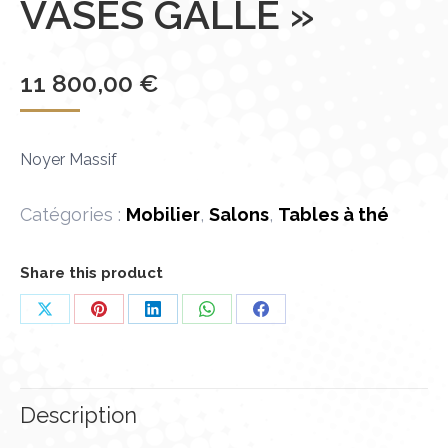
VASES GALLÉ »
11 800,00
€
Noyer Massif
Catégories :
Mobilier
,
Salons
,
Tables à thé
Share this product
Partager
Partager
Partager
Partager
Partager
sur
sur
sur
sur
sur
X
Pinterest
LinkedIn
WhatsApp
Facebook
Description