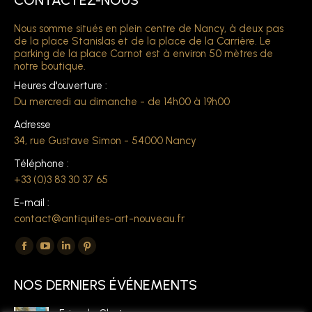
Nous somme situés en plein centre de Nancy, à deux pas
de la place Stanislas et de la place de la Carrière. Le
parking de la place Carnot est à environ 50 mètres de
notre boutique.
Heures d'ouverture :
Du mercredi au dimanche - de 14h00 à 19h00
Adresse
34, rue Gustave Simon - 54000 Nancy
Téléphone :
+33 (0)3 83 30 37 65
E-mail :
contact@antiquites-art-nouveau.fr
Trouvez nous sur :
La
La
La
La
page
page
page
page
NOS DERNIERS ÉVÉNEMENTS
Facebook
YouTube
LinkedIn
Pinterest
s'ouvre
s'ouvre
s'ouvre
s'ouvre