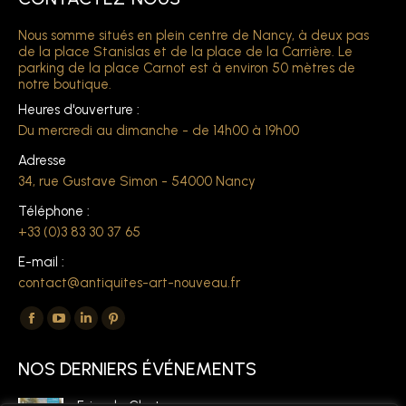
Nous somme situés en plein centre de Nancy, à deux pas
de la place Stanislas et de la place de la Carrière. Le
parking de la place Carnot est à environ 50 mètres de
notre boutique.
Heures d'ouverture :
Du mercredi au dimanche - de 14h00 à 19h00
Adresse
34, rue Gustave Simon - 54000 Nancy
Téléphone :
+33 (0)3 83 30 37 65
E-mail :
contact@antiquites-art-nouveau.fr
Trouvez nous sur :
La
La
La
La
page
page
page
page
NOS DERNIERS ÉVÉNEMENTS
Facebook
YouTube
LinkedIn
Pinterest
s'ouvre
s'ouvre
s'ouvre
s'ouvre