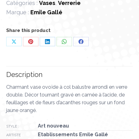
Catégories :
Vases
,
Verrerie
Marque :
Emile Gallé
Share this product
Partager
Partager
Partager
Partager
Partager
sur
sur
sur
sur
sur
X
Pinterest
LinkedIn
WhatsApp
Facebook
Description
Charmant vase ovoïde à col balustre arrondi en verre
double. Décor tournant gravé en camée à l’acide, de
feuillages et de fleurs d’acanthes rouges sur un fond
jaune orangé.
Art nouveau
STYLE :
Etablissements Emile Gallé
ARTISTE :