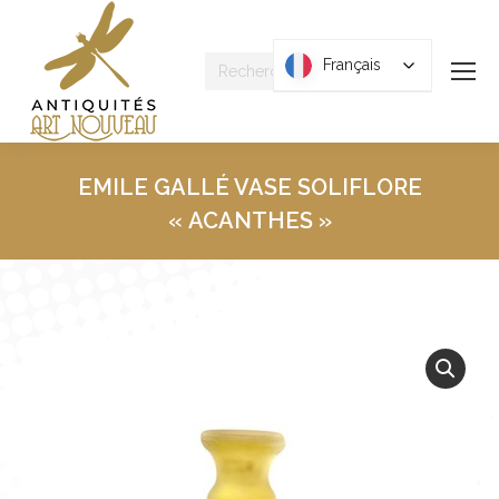
Recherche
Français
Français
:
EMILE GALLÉ VASE SOLIFLORE
« ACANTHES »
Vous êtes ici :