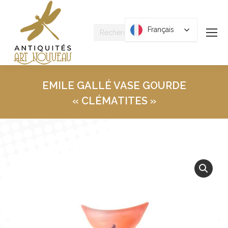
Recherche
Français
Français
:
EMILE GALLÉ VASE GOURDE
« CLÉMATITES »
Vous êtes ici :