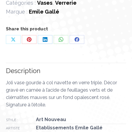
Catégories :
Vases
,
Verrerie
Marque :
Emile Gallé
Share this product
Partager
Partager
Partager
Partager
Partager
sur
sur
sur
sur
sur
X
Pinterest
LinkedIn
WhatsApp
Facebook
Description
Joli vase gourde à col navette en verre triple. Décor
gravé en camée à l’acide de feuillages verts et de
clématites mauves sur un fond opalescent rosé.
Signature à l’étoile.
Art Nouveau
STYLE :
Etablissements Emile Gallé
ARTISTE :