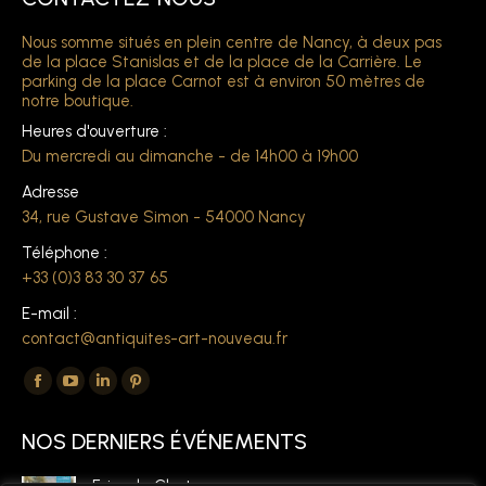
Nous somme situés en plein centre de Nancy, à deux pas
de la place Stanislas et de la place de la Carrière. Le
parking de la place Carnot est à environ 50 mètres de
notre boutique.
Heures d'ouverture :
Du mercredi au dimanche - de 14h00 à 19h00
Adresse
34, rue Gustave Simon - 54000 Nancy
Téléphone :
+33 (0)3 83 30 37 65
E-mail :
contact@antiquites-art-nouveau.fr
Trouvez nous sur :
La
La
La
La
page
page
page
page
NOS DERNIERS ÉVÉNEMENTS
Facebook
YouTube
LinkedIn
Pinterest
s'ouvre
s'ouvre
s'ouvre
s'ouvre