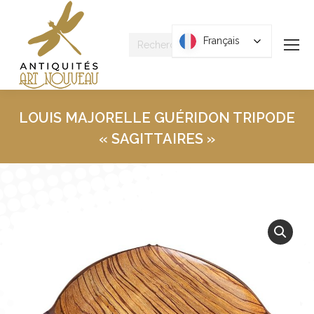
Recherche
Français
Français
:
LOUIS MAJORELLE GUÉRIDON TRIPODE
« SAGITTAIRES »
Vous êtes ici :