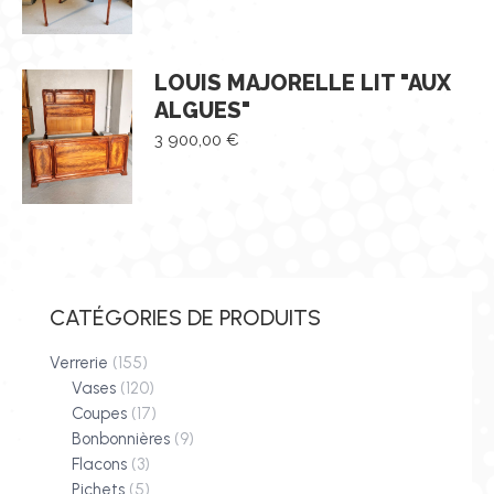
LOUIS MAJORELLE LIT "AUX
ALGUES"
3 900,00
€
CATÉGORIES DE PRODUITS
Verrerie
(155)
Vases
(120)
Coupes
(17)
Bonbonnières
(9)
Flacons
(3)
Pichets
(5)