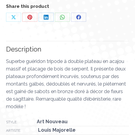
Share this product
Partager
Partager
Partager
Partager
Partager
sur
sur
sur
sur
sur
X
Pinterest
LinkedIn
WhatsApp
Facebook
Description
Superbe guéridon tripode à double plateau en acajou
massif et placage de bois de serpent. Il présente deux
plateaux profondément incurvés, soutenus par des
montants galbés, dédoublés et nervurés, le piétement
est gainé de sabots en bronze doré à décor de fleurs
de sagittaire. Remarquable qualité d’ébénisterie, rare
modèle !
Art Nouveau
STYLE:
Louis Majorelle
ARTISTE: