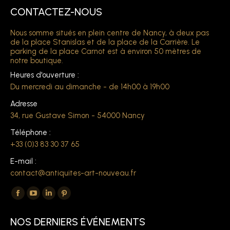
CONTACTEZ-NOUS
Nous somme situés en plein centre de Nancy, à deux pas
de la place Stanislas et de la place de la Carrière. Le
parking de la place Carnot est à environ 50 mètres de
notre boutique.
Heures d'ouverture :
Du mercredi au dimanche - de 14h00 à 19h00
Adresse
34, rue Gustave Simon - 54000 Nancy
Téléphone :
+33 (0)3 83 30 37 65
E-mail :
contact@antiquites-art-nouveau.fr
Trouvez nous sur :
La
La
La
La
page
page
page
page
NOS DERNIERS ÉVÉNEMENTS
Facebook
YouTube
LinkedIn
Pinterest