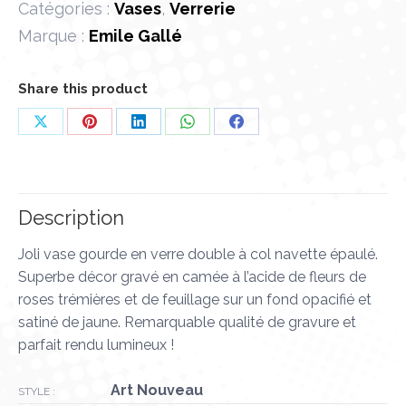
Catégories :
Vases
,
Verrerie
Marque :
Emile Gallé
Share this product
Partager
Partager
Partager
Partager
Partager
sur
sur
sur
sur
sur
X
Pinterest
LinkedIn
WhatsApp
Facebook
Description
Joli vase gourde en verre double à col navette épaulé.
Superbe décor gravé en camée à l’acide de fleurs de
roses trémières et de feuillage sur un fond opacifié et
satiné de jaune. Remarquable qualité de gravure et
parfait rendu lumineux !
Art Nouveau
STYLE :