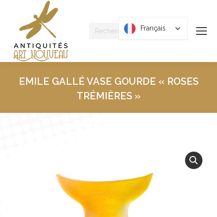
Recherche
Français
Français
:
EMILE GALLÉ VASE GOURDE « ROSES
TRÉMIÈRES »
Vous êtes ici :