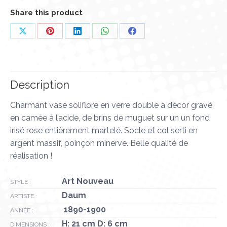
Share this product
Partager
Partager
Partager
Partager
Partager
sur
sur
sur
sur
sur
X
Pinterest
LinkedIn
WhatsApp
Facebook
Description
Charmant vase soliflore en verre double à décor gravé
en camée à l’acide, de brins de muguet sur un un fond
irisé rose entièrement martelé. Socle et col serti en
argent massif, poinçon minerve. Belle qualité de
réalisation !
Art Nouveau
STYLE :
Daum
ARTISTE :
1890-1900
ANNÉE :
H: 21 cm D: 6 cm
DIMENSIONS :