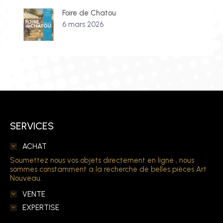
Foire de Chatou
6 mars 2026
SERVICES
ACHAT
Soumettez nous vos objets directement en ligne , nous
sommes constamment a la recherche de belles pièces Art
Nouveau.
VENTE
EXPERTISE