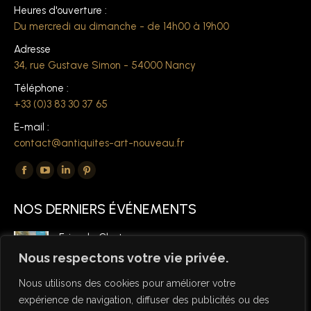
Heures d'ouverture :
Du mercredi au dimanche - de 14h00 à 19h00
Adresse
34, rue Gustave Simon - 54000 Nancy
Téléphone :
+33 (0)3 83 30 37 65
E-mail :
contact@antiquites-art-nouveau.fr
Trouvez nous sur :
La
La
La
La
page
page
page
page
NOS DERNIERS ÉVÉNEMENTS
Facebook
YouTube
LinkedIn
Pinterest
s'ouvre
s'ouvre
s'ouvre
s'ouvre
Foire de Chatou
dans
dans
dans
dans
6 mars 2026
Nous respectons votre vie privée.
une
une
une
une
Nous utilisons des cookies pour améliorer votre
nouvelle
nouvelle
nouvelle
nouvelle
expérience de navigation, diffuser des publicités ou des
fenêtre
fenêtre
fenêtre
fenêtre