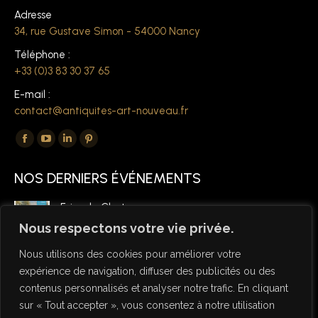
Adresse
34, rue Gustave Simon - 54000 Nancy
Téléphone :
+33 (0)3 83 30 37 65
E-mail :
contact@antiquites-art-nouveau.fr
Trouvez nous sur :
La
La
La
La
page
page
page
page
NOS DERNIERS ÉVÉNEMENTS
Facebook
YouTube
LinkedIn
Pinterest
s'ouvre
s'ouvre
s'ouvre
s'ouvre
Foire de Chatou
dans
dans
dans
dans
6 mars 2026
Nous respectons votre vie privée.
une
une
une
une
Nous utilisons des cookies pour améliorer votre
nouvelle
nouvelle
nouvelle
nouvelle
expérience de navigation, diffuser des publicités ou des
fenêtre
fenêtre
fenêtre
fenêtre
contenus personnalisés et analyser notre trafic. En cliquant
sur « Tout accepter », vous consentez à notre utilisation