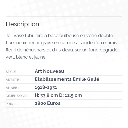
sur
sur
sur
sur
sur
X
Pinterest
LinkedIn
WhatsApp
Facebook
Description
Joli vase tubulaire à base bulbeuse en verre double.
Lumineux décor gravé en camée à l’acide d’un marais
fleuri de nénuphars et d’iris d’eau, sur un fond dégradé
vert, blanc et jaune.
Art Nouveau
STYLE :
Etablissements Emile Gallé
ARTISTE :
1918-1931
ANNÉE :
H: 33.8 cm D: 12.5 cm
DIMENSIONS :
2800 Euros
PRIX :