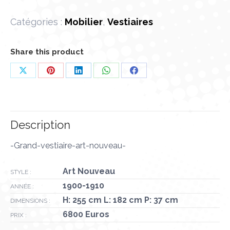
Catégories :
Mobilier
,
Vestiaires
Share this product
Partager
Partager
Partager
Partager
Partager
sur
sur
sur
sur
sur
X
Pinterest
LinkedIn
WhatsApp
Facebook
Description
-Grand-vestiaire-art-nouveau-
Art Nouveau
STYLE :
1900-1910
ANNÉE :
H: 255 cm L: 182 cm P: 37 cm
DIMENSIONS :
6800 Euros
PRIX :