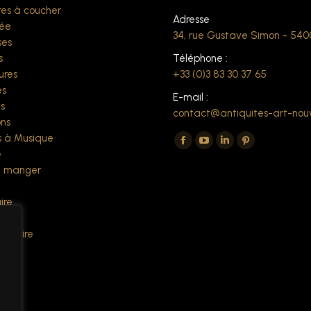
es à coucher
Adresse
ée
34, rue Gustave Simon - 54
ses
s
Téléphone :
ures
+33 (0)3 83 30 37 65
es
E-mail :
s
contact@antiquites-art-nou
ns
Trouvez nous sur :
 à Musique
La
La
La
La
e
page
page
page
page
à manger
Facebook
YouTube
LinkedIn
Pinterest
ire
s'ouvre
s'ouvre
s'ouvre
s'ouvre
s
dans
dans
dans
dans
 écrire
une
une
une
une
es
nouvelle
nouvelle
nouvelle
nouvelle
fenêtre
fenêtre
fenêtre
fenêtre
ers