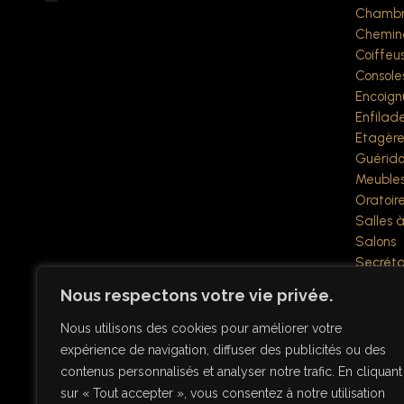
Chambr
Chemin
Coiffeu
Console
Encoign
Enfilad
Etagère
Guérido
Meubles
Oratoir
Salles 
Salons
Secréta
Sellette
Nous respectons votre vie privée.
Tables à
Vestiair
Nous utilisons des cookies pour améliorer votre
Vitrines
expérience de navigation, diffuser des publicités ou des
Objets div
contenus personnalisés et analyser notre trafic. En cliquant
Verrerie
sur « Tout accepter », vous consentez à notre utilisation