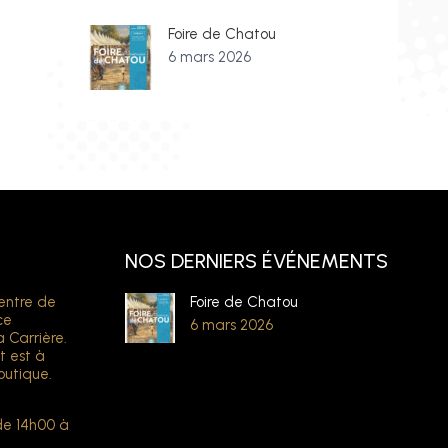
Foire de Chatou
6 mars 2026
NOS DERNIERS ÉVÉNEMENTS
entre de
Foire de Chatou
ce
6 mars 2026
a Carrière.
t est à
outique.
de 14h00 à