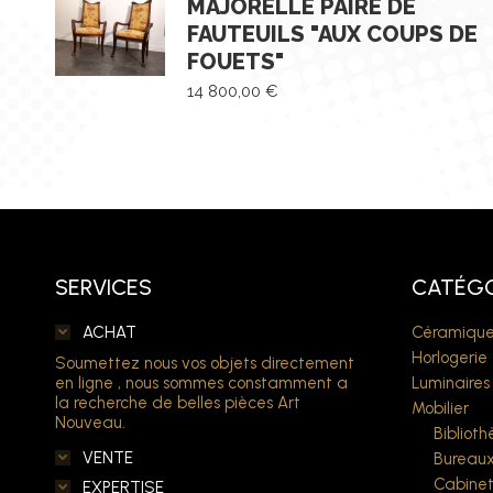
MAJORELLE PAIRE DE
FAUTEUILS "AUX COUPS DE
FOUETS"
14 800,00
€
SERVICES
CATÉGO
ACHAT
Céramique
Horlogerie
Soumettez nous vos objets directement
en ligne , nous sommes constamment a
Luminaires
la recherche de belles pièces Art
Mobilier
Nouveau.
Bibliot
VENTE
Bureau
Cabine
EXPERTISE