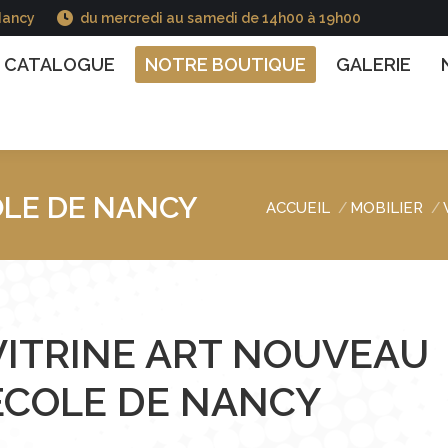
Nancy
du mercredi au samedi de 14h00 à 19h00
GUE
NOTRE BOUTIQUE
GALERIE
NOS INFO
CATALOGUE
NOTRE BOUTIQUE
GALERIE
OLE DE NANCY
ACCUEIL
MOBILIER
Vous êtes ici :
VITRINE ART NOUVEAU
ECOLE DE NANCY