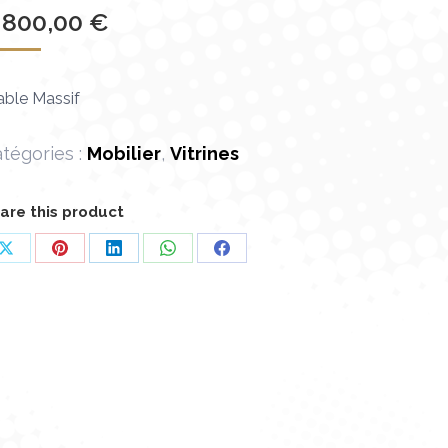
 800,00
€
able Massif
tégories :
Mobilier
,
Vitrines
are this product
Partager
Partager
Partager
Partager
Partager
sur
sur
sur
sur
sur
X
Pinterest
LinkedIn
WhatsApp
Facebook