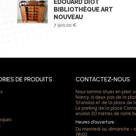
EDOUARD DIOT
BIBLIOTHÈQUE ART
NOUVEAU
7 500,00
€
RIES DE PRODUITS
CONTACTEZ-NOUS
s
Nous somme situés en plein c
Nancy, à deux pas de la pla
Stanislas et de la place de l
Le parking de la place Carno
environ 50 mètres de notre b
hèques
Heures d'ouverture :
x
Du mercredi au dimanche - 
t
19h00