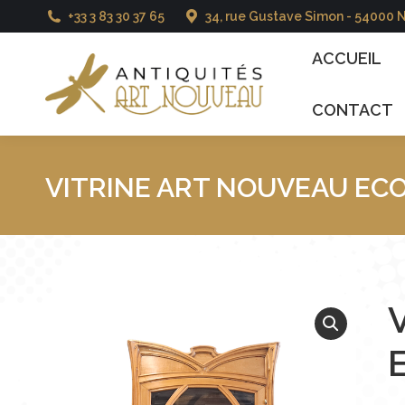
+33 3 83 30 37 65
34, rue Gustave Simon - 54000 
ACCUEIL
CATALO
ACCUEIL
CONTACT
VITRINE ART NOUVEAU EC