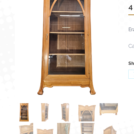
4
Er
Ca
Sh