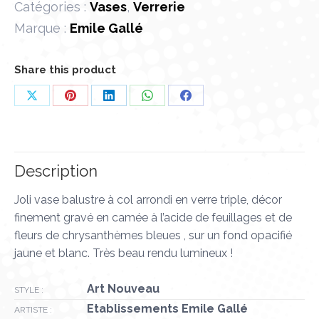
Catégories :
Vases
,
Verrerie
Marque :
Emile Gallé
Share this product
Partager
Partager
Partager
Partager
Partager
sur
sur
sur
sur
sur
X
Pinterest
LinkedIn
WhatsApp
Facebook
Description
Joli vase balustre à col arrondi en verre triple, décor
finement gravé en camée à l’acide de feuillages et de
fleurs de chrysanthèmes bleues , sur un fond opacifié
jaune et blanc. Très beau rendu lumineux !
Art Nouveau
STYLE :
Etablissements Emile Gallé
ARTISTE :