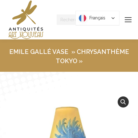
Recherche
Français
Français
:
EMILE GALLÉ VASE » CHRYSANTHÈME
TOKYO »
Vous êtes ici :