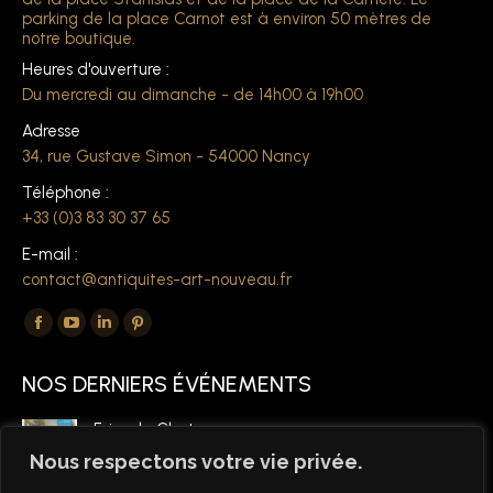
parking de la place Carnot est à environ 50 mètres de
notre boutique.
Heures d'ouverture :
Du mercredi au dimanche - de 14h00 à 19h00
Adresse
34, rue Gustave Simon - 54000 Nancy
Téléphone :
+33 (0)3 83 30 37 65
E-mail :
contact@antiquites-art-nouveau.fr
Trouvez nous sur :
La
La
La
La
page
page
page
page
NOS DERNIERS ÉVÉNEMENTS
Facebook
YouTube
LinkedIn
Pinterest
s'ouvre
s'ouvre
s'ouvre
s'ouvre
Foire de Chatou
dans
dans
dans
dans
6 mars 2026
Nous respectons votre vie privée.
une
une
une
une