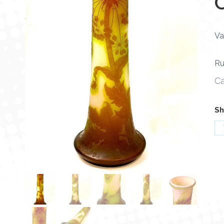
Va
Ru
Ca
Sh