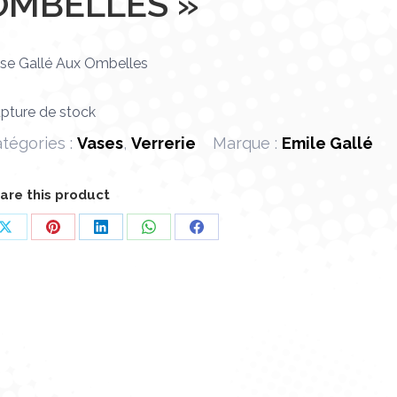
OMBELLES »
se Gallé Aux Ombelles
pture de stock
tégories :
Vases
,
Verrerie
Marque :
Emile Gallé
are this product
Partager
Partager
Partager
Partager
Partager
sur
sur
sur
sur
sur
X
Pinterest
LinkedIn
WhatsApp
Facebook