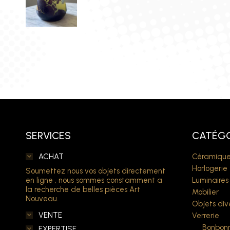
SERVICES
CATÉGO
ACHAT
Céramique
Horlogerie
Soumettez nous vos objets directement
en ligne , nous sommes constamment a
Luminaires
la recherche de belles pièces Art
Mobilier
Nouveau.
Objets div
VENTE
Verrerie
Bonbonn
EXPERTISE