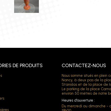
RIES DE PRODUITS
CONTACTEZ-NOUS
s
Nous somme situés en plein c
Nancy, à deux pas de la pla
Stanislas et de la place de l
Le parking de la place Carno
environ 50 mètres de notre b
ers
Heures d'ouverture :
Du mercredi au dimanche - 
ières
19h00