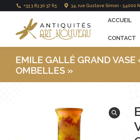
+33 3 83 30 37 65
34, rue Gustave Simon - 54000 
ACCUEIL
CATALO
ACCUEIL
CONTACT
EMILE GALLÉ GRAND VASE 
OMBELLES »