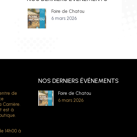
Foire de Chatou
6 mars 2026
NOS DERNIERS ÉVÉNEMENTS
entre de
Foire de Chatou
ce
6 mars 2026
a Carrière.
t est à
outique.
de 14h00 à