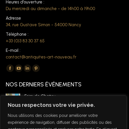
Heures d'ouverture :
Du mercredi au dimanche - de 14h00 à 19h00
Adresse
34, rue Gustave Simon - 54000 Nancy
Téléphone :
+33 (0)3 83 30 37 65
E-mail :
contact@antiquites-art-nouveau.fr
Trouvez nous sur :
La
La
La
La
page
page
page
page
NOS DERNIERS ÉVÉNEMENTS
Facebook
YouTube
LinkedIn
Pinterest
s'ouvre
s'ouvre
s'ouvre
s'ouvre
Foire de Chatou
dans
dans
dans
dans
6 mars 2026
Nous respectons votre vie privée.
une
une
une
une
Nous utilisons des cookies pour améliorer votre
nouvelle
nouvelle
nouvelle
nouvelle
expérience de navigation, diffuser des publicités ou des
fenêtre
fenêtre
fenêtre
fenêtre