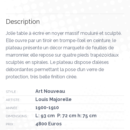
sur
sur
sur
sur
sur
X
Pinterest
LinkedIn
WhatsApp
Facebook
Description
Jolie table à écrire en noyer massif mouluré et sculpté.
Elle ouvre par un tiroir en trompe-l’œil en ceinture, le
plateau présente un décor marqueté de feuilles de
marronnier, elle repose sur quatre pieds trapézoïdaux
sculptés en spirales. Le plateau dispose d’alèses
débordantes permettant la pose d’un verre de
protection, très belle finition cirée.
Art Nouveau
STYLE :
Louis Majorelle
ARTISTE :
1900-1910
ANNÉE :
L: 93 cm P: 72 cm h: 75 cm
DIMENSIONS :
4800 Euros
PRIX :