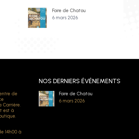
Foire de Chatou
6 mars 2026
NOS DERNIERS ÉVÉNEMENTS
entre de
Foire de Chatou
ce
6 mars 2026
a Carrière.
t est à
outique.
de 14h00 à