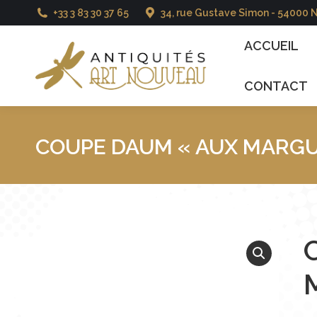
+33 3 83 30 37 65
34, rue Gustave Simon - 54000 
ACCUEIL
CATALO
ACCUEIL
CONTACT
COUPE DAUM « AUX MARGU