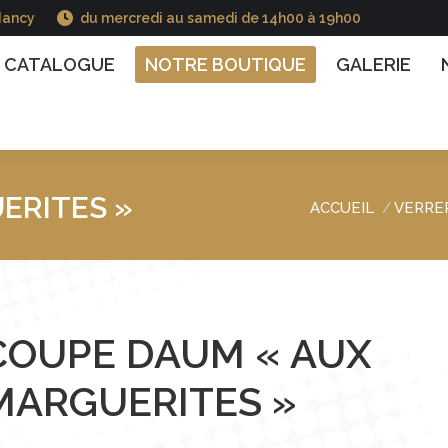
Nancy
du mercredi au samedi de 14h00 à 19h00
GUE
NOTRE BOUTIQUE
GALERIE
NOS INFO
CATALOGUE
NOTRE BOUTIQUE
GALERIE
ERITES »
ACCUEIL
VERRE
Vous êtes ici :
COUPE DAUM « AUX
MARGUERITES »