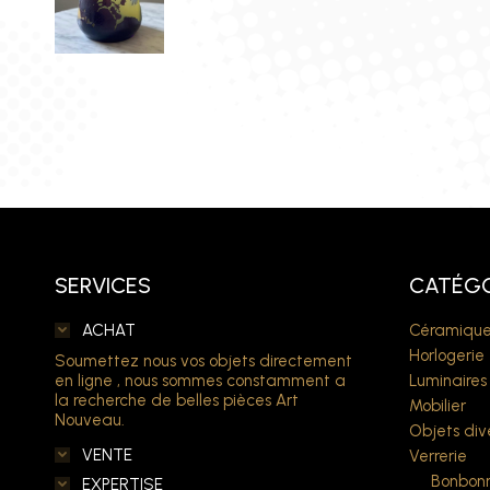
SERVICES
CATÉGO
ACHAT
Céramique
Horlogerie
Soumettez nous vos objets directement
en ligne , nous sommes constamment a
Luminaires
la recherche de belles pièces Art
Mobilier
Nouveau.
Objets div
VENTE
Verrerie
Bonbonn
EXPERTISE