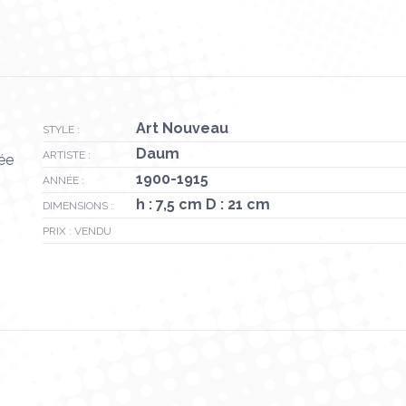
Art Nouveau
STYLE :
Daum
ARTISTE :
ée
1900-1915
ANNÉE :
h : 7,5 cm D : 21 cm
DIMENSIONS :
PRIX : VENDU