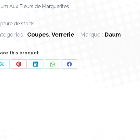
um Aux Fleurs de Marguerites
pture de stock
tégories :
Coupes
,
Verrerie
Marque :
Daum
are this product
Partager
Partager
Partager
Partager
Partager
sur
sur
sur
sur
sur
X
Pinterest
LinkedIn
WhatsApp
Facebook