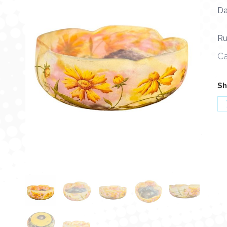
Da
Ru
Ca
Sh