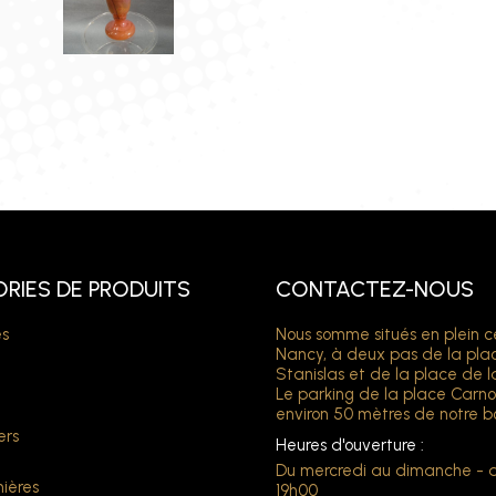
RIES DE PRODUITS
CONTACTEZ-NOUS
s
Nous somme situés en plein c
Nancy, à deux pas de la pla
Stanislas et de la place de l
Le parking de la place Carno
environ 50 mètres de notre b
ers
Heures d'ouverture :
Du mercredi au dimanche - 
ières
19h00