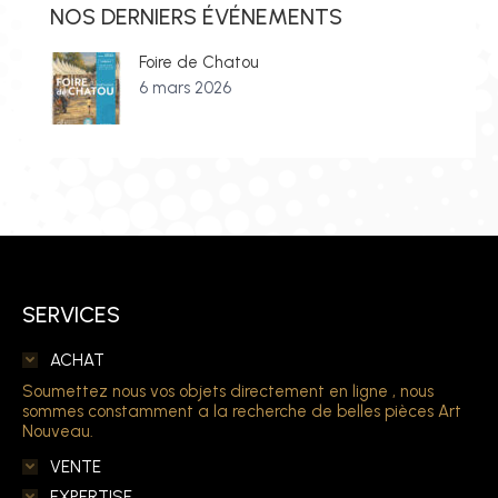
NOS DERNIERS ÉVÉNEMENTS
Foire de Chatou
6 mars 2026
SERVICES
ACHAT
Soumettez nous vos objets directement en ligne , nous
sommes constamment a la recherche de belles pièces Art
Nouveau.
VENTE
EXPERTISE