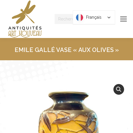
Recherche
Français
Français
:
EMILE GALLÉ VASE « AUX OLIVES »
Vous êtes ici :