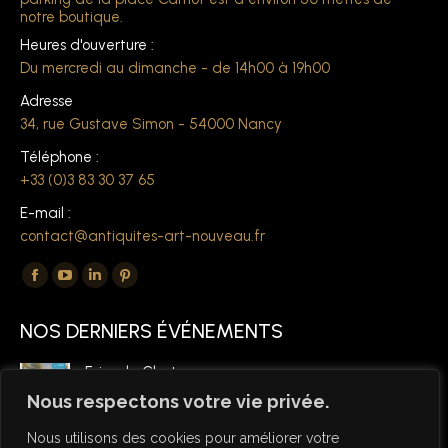
notre boutique.
Heures d'ouverture :
Du mercredi au dimanche - de 14h00 à 19h00
Adresse
34, rue Gustave Simon - 54000 Nancy
Téléphone :
+33 (0)3 83 30 37 65
E-mail :
contact@antiquites-art-nouveau.fr
Trouvez nous sur :
La
La
La
La
page
page
page
page
NOS DERNIERS ÉVÉNEMENTS
Facebook
YouTube
LinkedIn
Pinterest
s'ouvre
s'ouvre
s'ouvre
s'ouvre
Foire de Chatou
dans
dans
dans
dans
6 mars 2026
Nous respectons votre vie privée.
une
une
une
une
Nous utilisons des cookies pour améliorer votre
nouvelle
nouvelle
nouvelle
nouvelle