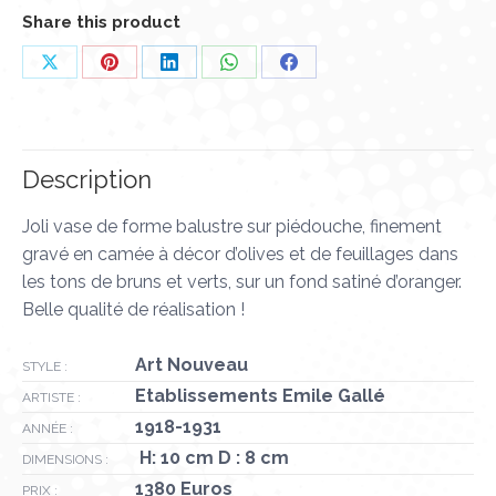
Share this product
Partager
Partager
Partager
Partager
Partager
sur
sur
sur
sur
sur
X
Pinterest
LinkedIn
WhatsApp
Facebook
Description
Joli vase de forme balustre sur piédouche, finement
gravé en camée à décor d’olives et de feuillages dans
les tons de bruns et verts, sur un fond satiné d’oranger.
Belle qualité de réalisation !
Art Nouveau
STYLE :
Etablissements Emile Gallé
ARTISTE :
1918-1931
ANNÉE :
H: 10 cm D : 8 cm
DIMENSIONS :
1380 Euros
PRIX :