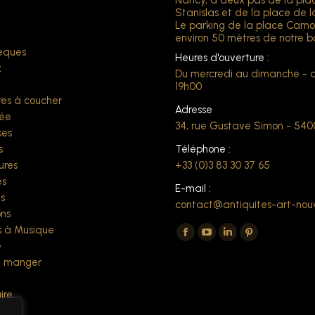
Nancy, à deux pas de la pla
Stanislas et de la place de l
Le parking de la place Carno
environ 50 mètres de notre b
hèques
Heures d'ouverture :
x
Du mercredi au dimanche - 
t
19h00
es à coucher
Adresse
ée
34, rue Gustave Simon - 54
ses
s
Téléphone :
ures
+33 (0)3 83 30 37 65
es
E-mail :
s
contact@antiquites-art-nou
ns
Trouvez nous sur :
 à Musique
La
La
La
La
e
page
page
page
page
à manger
Facebook
YouTube
LinkedIn
Pinterest
ire
s'ouvre
s'ouvre
s'ouvre
s'ouvre
s
dans
dans
dans
dans