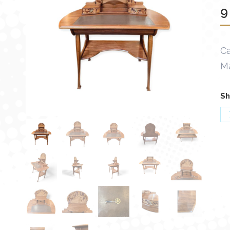
9
Ca
M
Sh