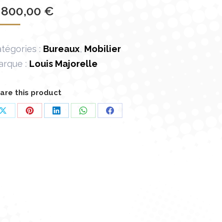
 800,00
€
tégories :
Bureaux
,
Mobilier
arque :
Louis Majorelle
are this product
Partager
Partager
Partager
Partager
Partager
sur
sur
sur
sur
sur
X
Pinterest
LinkedIn
WhatsApp
Facebook