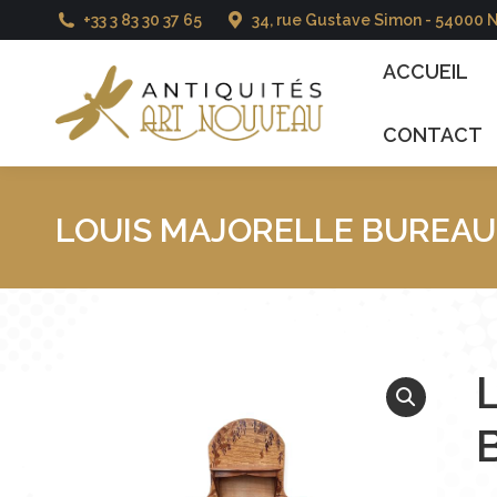
+33 3 83 30 37 65
34, rue Gustave Simon - 54000 
ACCUEIL
CATALO
ACCUEIL
CONTACT
LOUIS MAJORELLE BUREAU 