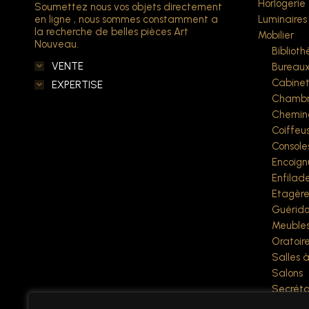
Horlogerie
Soumettez nous vos objets directement
en ligne , nous sommes constamment a
Luminaires
la recherche de belles pièces Art
Mobilier
Nouveau.
Bibliot
VENTE
Bureau
Cabine
EXPERTISE
Chambr
Chemin
Coiffeu
Console
Encoign
Enfilad
Etagère
Guérido
Meubles
Oratoir
Salles 
Salons
Secréta
Sellette