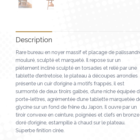
Description
Rare bureau en noyer massif et placage de palissandr
mouluré, sculpté et marqueté. Il repose sur un
piétement incliné sculpté en torsades et relié par une
tablette d’entretoise, le plateau à découpes arrondies
présente un cuir d’origine à motifs frappés, il est
surmonté de deux tiroirs galbés, d’une niche équipée 
porte-lettres, agrémentée d’une tablette marquetée d
glycine sur un fond de frêne du Japon. Il ouvre par un
tiroir convexe en ceinture, poignées et clefs en bronze
doré d’origine, estampille à chaud sur le plateau.
Superbe finition cirée.