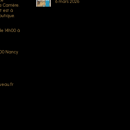
ce
6 mars 2026
a Carrière.
t est à
outique.
de 14h00 à
000 Nancy
veau.fr