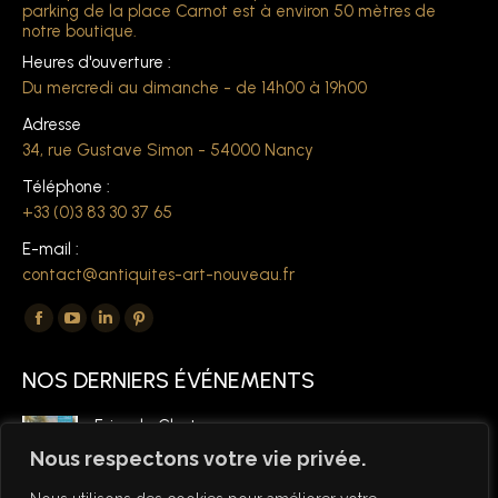
parking de la place Carnot est à environ 50 mètres de
notre boutique.
Heures d'ouverture :
Du mercredi au dimanche - de 14h00 à 19h00
Adresse
34, rue Gustave Simon - 54000 Nancy
Téléphone :
+33 (0)3 83 30 37 65
E-mail :
contact@antiquites-art-nouveau.fr
Trouvez nous sur :
La
La
La
La
page
page
page
page
NOS DERNIERS ÉVÉNEMENTS
Facebook
YouTube
LinkedIn
Pinterest
s'ouvre
s'ouvre
s'ouvre
s'ouvre
Foire de Chatou
dans
dans
dans
dans
6 mars 2026
Nous respectons votre vie privée.
une
une
une
une