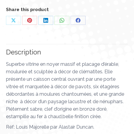
Share this product
Partager
Partager
Partager
Partager
Partager
sur
sur
sur
sur
sur
X
Pinterest
LinkedIn
WhatsApp
Facebook
Description
Superbe vitrine en noyer massif et placage d’érable,
moulurée et sculptée à décor de clématites. Elle
présente un caisson central ouvrant par une porte
vitrée et marquetée à décor de pavots, six étagères
débordantes à moulures chantournées, et une grande
niche à décor d’un paysage lacustre et de nénuphars.
Piétement sabre, clef d’origine en bronze doré,
estampille au fer à chaud,belle finition cirée.
Réf: Louis Majorelle par Alastair Duncan.