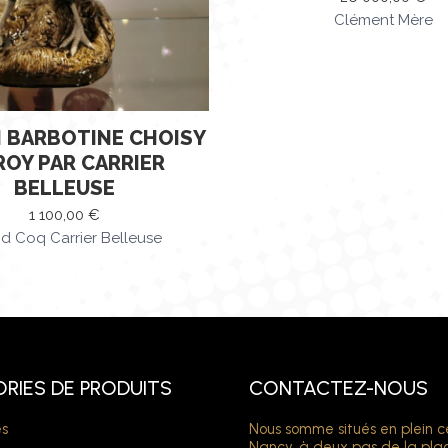
Clément Mère
 BARBOTINE CHOISY
ROY PAR CARRIER
BELLEUSE
1 100,00
€
d Coq Carrier Belleuse
RIES DE PRODUITS
CONTACTEZ-NOUS
s
Nous somme situés en plein c
Nancy, à deux pas de la pla