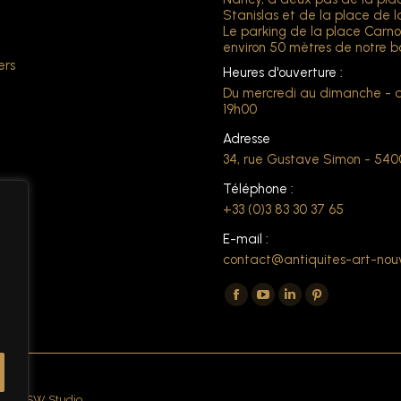
Stanislas et de la place de l
Le parking de la place Carno
environ 50 mètres de notre b
ers
Heures d'ouverture :
Du mercredi au dimanche - 
19h00
Adresse
34, rue Gustave Simon - 54
Téléphone :
+33 (0)3 83 30 37 65
E-mail :
contact@antiquites-art-nou
Trouvez nous sur :
La
La
La
La
page
page
page
page
Facebook
YouTube
LinkedIn
Pinterest
s'ouvre
s'ouvre
s'ouvre
s'ouvre
dans
dans
dans
dans
d by NSW Studio