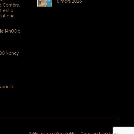
6 mars 2026
a Carrière.
t est à
outique.
de 14h00 à
000 Nancy
veau.fr
Politique de confidentialité
Terms and conditions