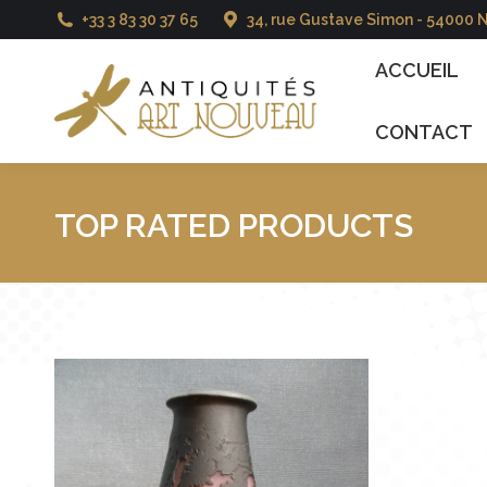
+33 3 83 30 37 65
34, rue Gustave Simon - 54000 
ACCUEIL
CATALO
ACCUEIL
CONTACT
TOP RATED PRODUCTS