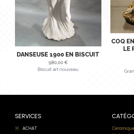
COQ EN
LE 
DANSEUSE 1900 EN BISCUIT
980,00
€
Biscuit art nouveau
Gran
SERVICES
CATÉGO
ACHAT
Céramique