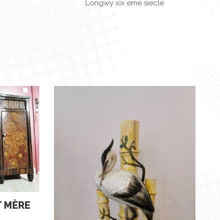
Longwy xix eme siecle
T MÈRE