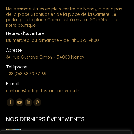
Nous somme situés en plein centre de Nancy, à deux pas
de la place Stanislas et de la place de la Carrière. Le
parking de la place Carnot est à environ 50 mètres de
notre boutique.
Heures d'ouverture :
Du mercredi au dimanche - de 14h00 à 19h00
Adresse
34, rue Gustave Simon - 54000 Nancy
Téléphone :
+33 (0)3 83 30 37 65
E-mail :
contact@antiquites-art-nouveau.fr
Trouvez nous sur :
La
La
La
La
page
page
page
page
NOS DERNIERS ÉVÉNEMENTS
Facebook
YouTube
LinkedIn
Pinterest
s'ouvre
s'ouvre
s'ouvre
s'ouvre
Foire de Chatou