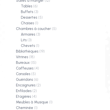
Salles à manger
(12)
Tables
(6)
Buffets
(3)
Dessertes
(5)
Chaises
(1)
Chambres à coucher
(5)
Armoires
(3)
Lits
(3)
Chevets
(1)
Bibliothèques
(19)
Vitrines
(18)
Bureaux
(15)
Coiffeuses
(4)
Consoles
(5)
Guéridons
(6)
Encoignures
(2)
Enfilades
(2)
Etagères
(4)
Meubles à Musique
(1)
Cheminée
(1)